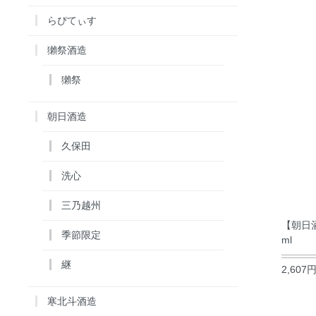
らぴてぃす
獺祭酒造
獺祭
朝日酒造
久保田
洗心
三乃越州
【朝日酒
季節限定
ml
継
2,607
寒北斗酒造