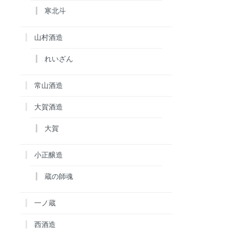
寒北斗
山村酒造
れいざん
常山酒造
大賀酒造
大賀
小正醸造
蔵の師魂
一ノ蔵
西酒造