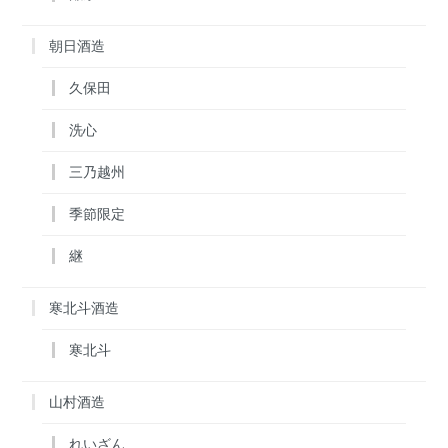
朝日酒造
久保田
洗心
三乃越州
季節限定
継
寒北斗酒造
寒北斗
山村酒造
れいざん