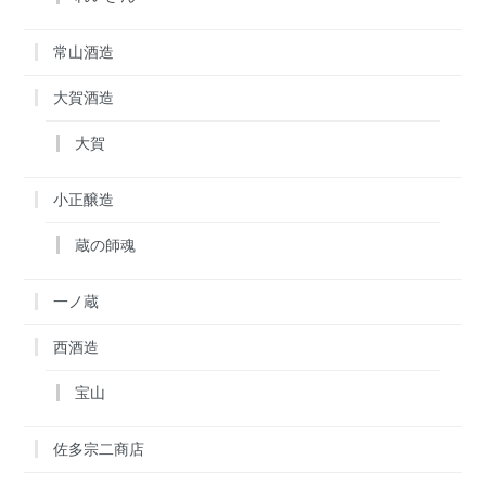
常山酒造
大賀酒造
大賀
小正醸造
蔵の師魂
一ノ蔵
西酒造
宝山
佐多宗二商店