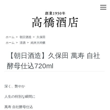
ホーム
>
朝日酒造
>
久保田
ホーム
>
清酒
>
純米大吟醸
【朝日酒造】久保田 萬寿 自社
酵母仕込720ml
深く、艶やか
人生の特別な瞬間に
萬寿 自社酵母仕込