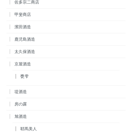
佐多宗二商店
甲斐商店
濱田酒造
鹿児島酒造
太久保酒造
京屋酒造
甕雫
堤酒造
房の露
旭酒造
耶馬美人